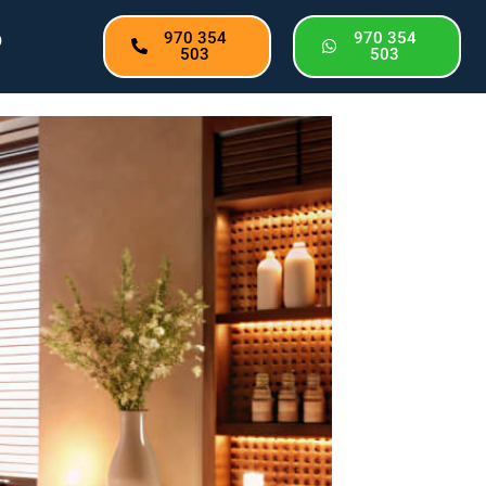
o
970 354
970 354
503
503