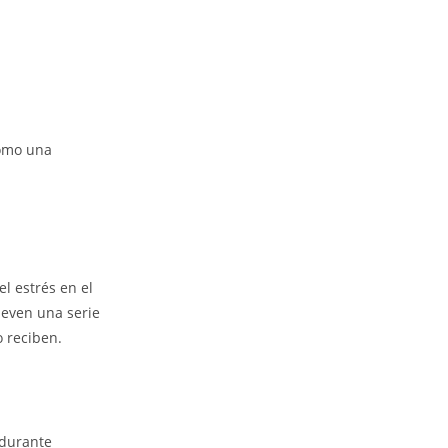
como una
l estrés en el
ueven una serie
o reciben.
 durante