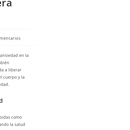
era
omentarios
 ansiedad en la
mbién
da a liberar
l cuerpo y la
edad.
d
ibidas como
ando la salud