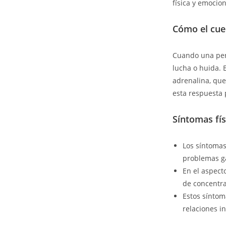
física y emocio
Cómo el cue
Cuando una pers
lucha o huida. 
adrenalina, que
esta respuesta 
Síntomas fís
Los síntomas
problemas ga
En el aspect
de concentra
Estos síntom
relaciones i