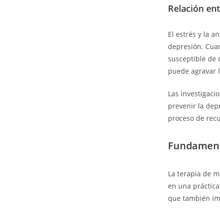
Relación ent
El estrés y la a
depresión. Cua
susceptible de 
puede agravar l
Las investigaci
prevenir la dep
proceso de recu
Fundamento
La terapia de m
en una práctica 
que también imp