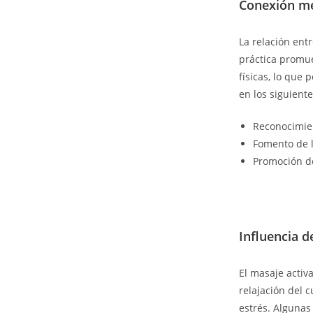
Conexión me
La relación entr
práctica promue
físicas, lo que
en los siguient
Reconocimien
Fomento de l
Promoción de
Influencia d
El masaje activ
relajación del 
estrés. Algunas