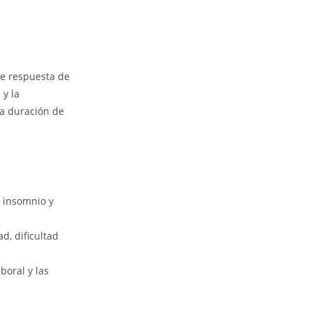
de respuesta de
 y la
la duración de
, insomnio y
d, dificultad
boral y las